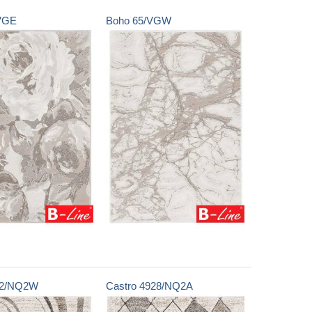
VGE
Boho
65/VGW
62/NQ2W
Castro
4928/NQ2A