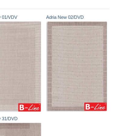
w
01/VDV
Adria New
02/DVD
w
31/DVD