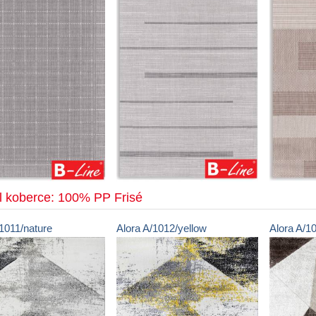
l koberce: 100% PP Frisé
1011/nature
Alora
A/1012/yellow
Alora
A/1