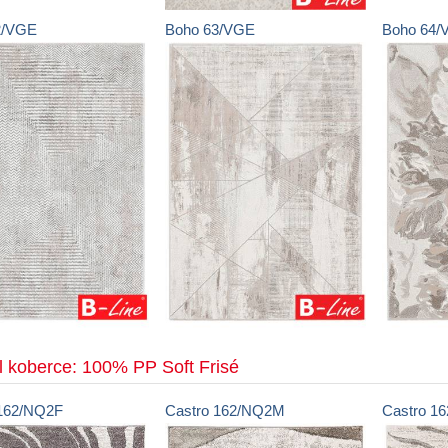
2/VGE
Boho
63/VGE
Boho
64/
l koberce: 100% PP Soft Frisé
162/NQ2F
Castro
162/NQ2M
Castro
1