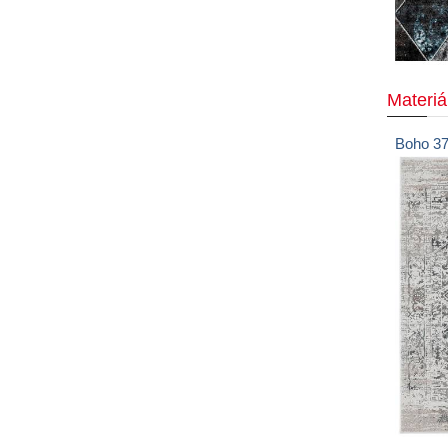
Materi
Boho
3