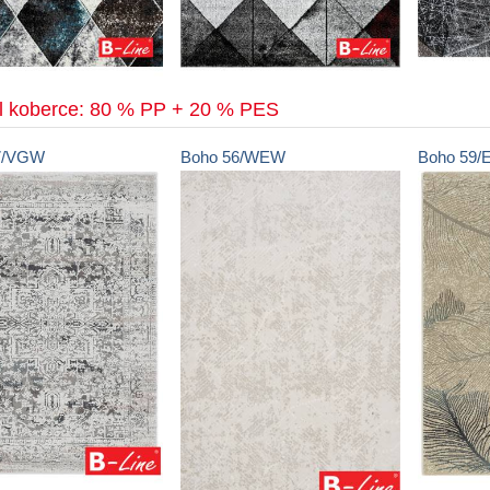
ál koberce: 80 % PP + 20 % PES
7/VGW
Boho
56/WEW
Boho
59/