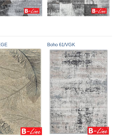
EGE
Boho
61/VGK