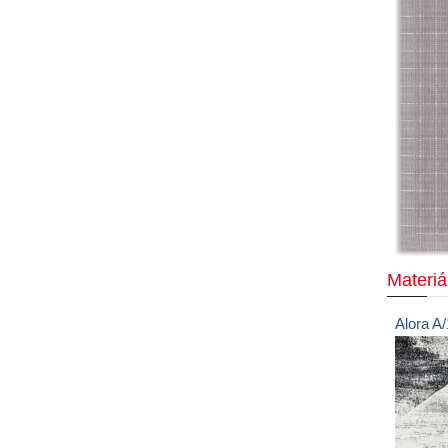
Materiá
Alora
A/