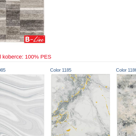
ál koberce: 100% PES
085
Color
1185
Color
118
ránky