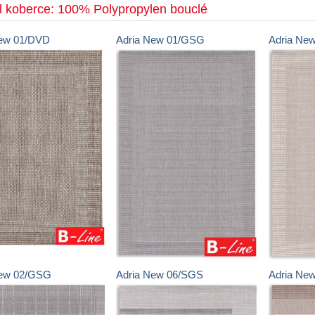
l koberce: 100% Polypropylen bouclé
ew
01/DVD
Adria New
01/GSG
Adria Ne
ew
02/GSG
Adria New
06/SGS
Adria Ne