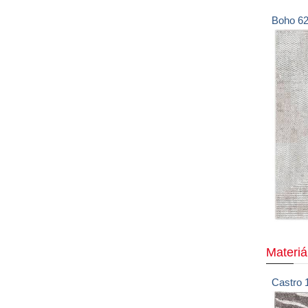
Boho
6
Materiá
Castro