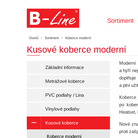
Sortiment
Domů
Sortiment
Koberce moderní
Kusové koberce moderní
Moderní
Základní informace
a hýří n
doplňuje
Metrážové koberce
a plní uži
PVC podlahy / Lina
Koberce 
po kober
Vinylové podlahy
Heatset,
Kusové koberce
Nové zna
proti zaš
Koberce moderní