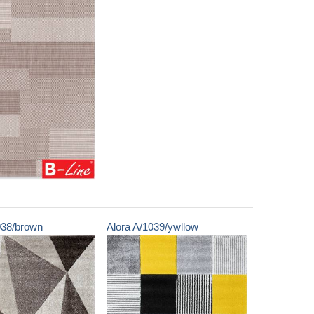
038/brown
Alora
A/1039/ywllow