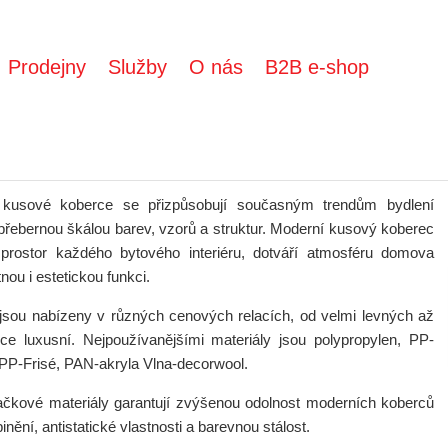
Prodejny
Služby
O nás
B2B e-shop
 kusové koberce se přizpůsobují současným trendům bydlení
epřebernou škálou barev, vzorů a struktur. Moderní kusový koberec
 prostor každého bytového interiéru, dotváří atmosféru domova
tnou i estetickou funkci.
jsou nabízeny v různých cenových relacích, od velmi levných až
ce luxusní. Nejpoužívanějšími materiály jsou polypropylen, PP-
 PP-Frisé, PAN-akryla Vlna-decorwool.
čkové materiály garantují zvýšenou odolnost moderních koberců
pinění, antistatické vlastnosti a barevnou stálost.