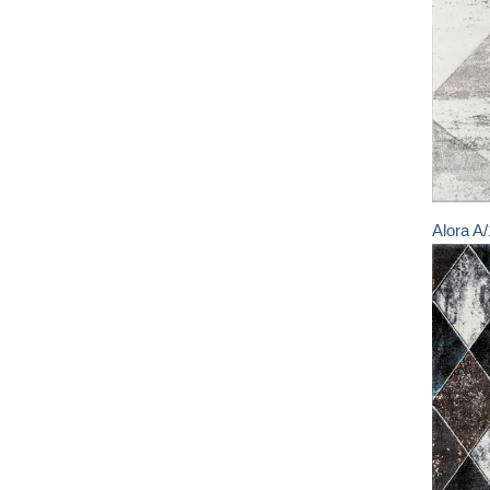
Alora
A/