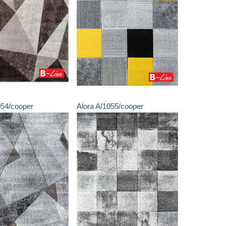
054/cooper
Alora
A/1055/cooper